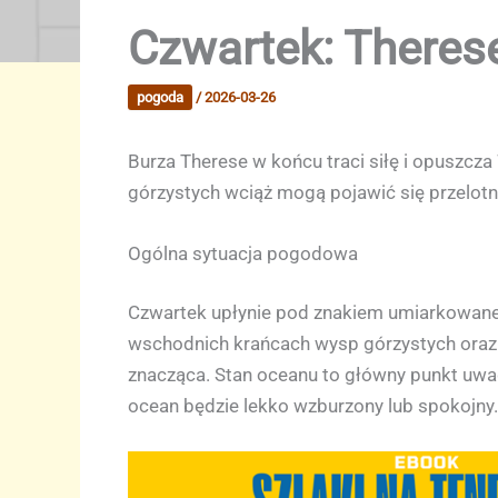
Czwartek: Therese
pogoda
/
2026-03-26
Burza Therese w końcu traci siłę i opuszcza
górzystych wciąż mogą pojawić się przelotn
Ogólna sytuacja pogodowa
Czwartek upłynie pod znakiem umiarkowaneg
wschodnich krańcach wysp górzystych oraz 
znacząca. Stan oceanu to główny punkt uwag
ocean będzie lekko wzburzony lub spokojny.