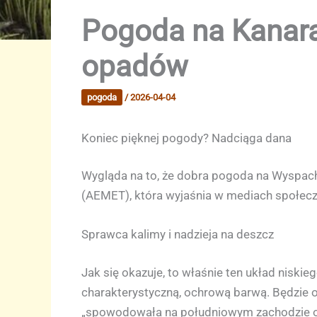
Pogoda na Kanara
opadów
pogoda
/
2026-04-04
Koniec pięknej pogody? Nadciąga dana
Wygląda na to, że dobra pogoda na Wyspach 
(AEMET), która wyjaśnia w mediach społeczno
Sprawca kalimy i nadzieja na deszcz
Jak się okazuje, to właśnie ten układ niskie
charakterystyczną, ochrową barwą. Będzie
„spowodowała na południowym zachodzie od