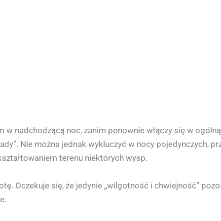
iem w nadchodzącą noc, zanim ponownie włączy się w ogóln
opady”. Nie można jednak wykluczyć w nocy pojedynczych, p
kształtowaniem terenu niektórych wysp.
tę. Oczekuje się, że jedynie „wilgotność i chwiejność” po
e.