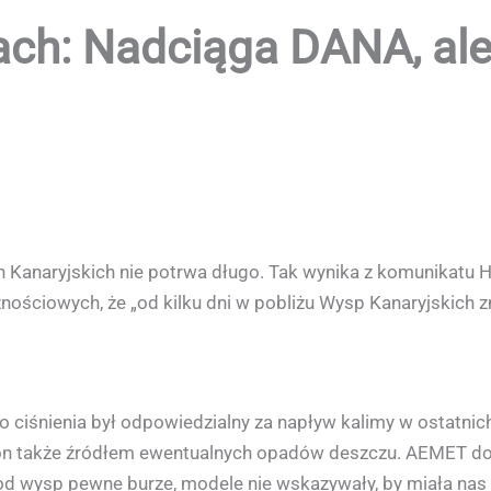
ch: Nadciąga DANA, ale
Kanaryjskich nie potrwa długo. Tak wynika z komunikatu H
ściowych, że „od kilku dni w pobliżu Wysp Kanaryjskich znaj
go ciśnienia był odpowiedzialny za napływ kalimy w ostatnic
 on także źródłem ewentualnych opadów deszczu. AEMET do
 wysp pewne burze, modele nie wskazywały, by miała nas 