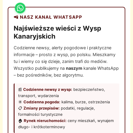
📲 NASZ KANAŁ WHATSAPP
Najświeższe wieści z Wysp
Kanaryjskich
Codzienne newsy, alerty pogodowe i praktyczne
informacje – prosto z wysp, po polsku. Mieszkamy
tu i wiemy co się dzieje, zanim trafi do mediów.
Wszystko publikujemy na
naszym
kanale WhatsApp
– bez pośredników, bez algorytmu.
📰
Codzienne newsy z wysp:
bezpieczeństwo,
transport, wydarzenia
☀️
Codzienna pogoda:
kalima, burze, ostrzeżenia
📋
Zmiany przepisów:
podatki, regulacje,
formalności turystyczne
🏠
Rynek nieruchomości:
ceny mieszkań, wynajem
długo- i krótkoterminowy