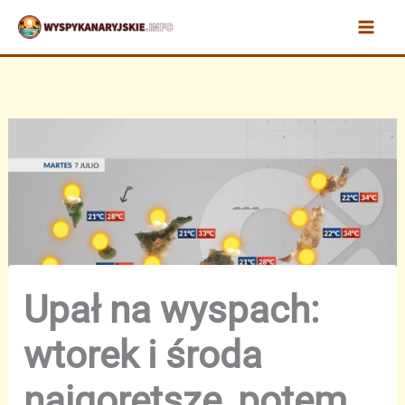
Przejdź
do
treści
Upał na wyspach:
wtorek i środa
najgorętsze, potem