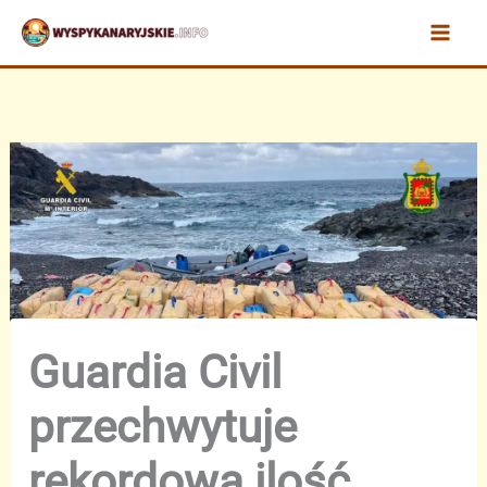
Przejdź
do
treści
Guardia Civil
przechwytuje
rekordową ilość