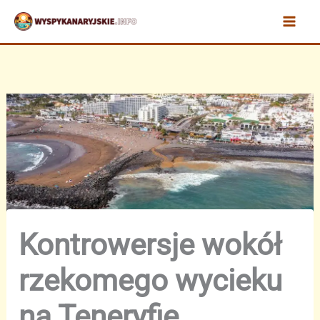
Przejdź
do
treści
Kontrowersje wokół
rzekomego wycieku
na Teneryfie