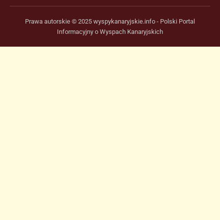
Prawa autorskie © 2025 wyspykanaryjskie.info - Polski Portal
Informacyjny o Wyspach Kanaryjskich