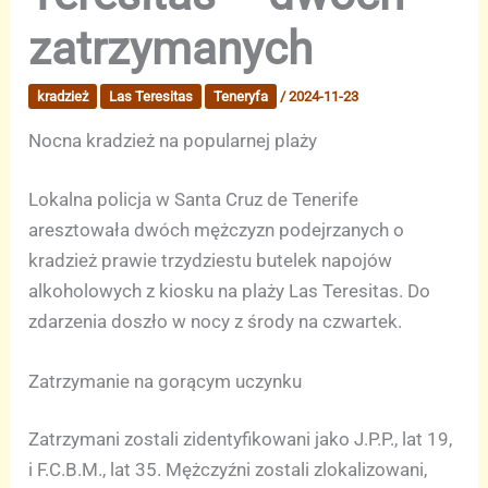
zatrzymanych
kradzież
Las Teresitas
Teneryfa
/
2024-11-23
Nocna kradzież na popularnej plaży
Lokalna policja w Santa Cruz de Tenerife
aresztowała dwóch mężczyzn podejrzanych o
kradzież prawie trzydziestu butelek napojów
alkoholowych z kiosku na plaży Las Teresitas. Do
zdarzenia doszło w nocy z środy na czwartek.
Zatrzymanie na gorącym uczynku
Zatrzymani zostali zidentyfikowani jako J.P.P., lat 19,
i F.C.B.M., lat 35. Mężczyźni zostali zlokalizowani,