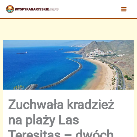
Przejdź
do
treści
Zuchwała kradzież
na plaży Las
Teresitas – dwóch