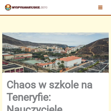
Przejdź
do
treści
Chaos w szkole na
Teneryfie:
Nauczyciele