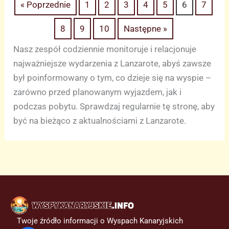
« Poprzednie
1
2
3
4
5
6
7
8
9
10
Następne »
Nasz zespół codziennie monitoruje i relacjonuje
najważniejsze wydarzenia z Lanzarote, abyś zawsze
był poinformowany o tym, co dzieje się na wyspie –
zarówno przed planowanym wyjazdem, jak i
podczas pobytu. Sprawdzaj regularnie tę stronę, aby
być na bieżąco z aktualnościami z Lanzarote.
Twoje źródło informacji o Wyspach Kanaryjskich