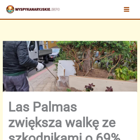
Przejdź
do
treści
Las Palmas
zwiększa walkę ze
szkodnikami o 69%