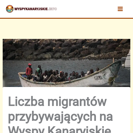
Przejdź
do
treści
Liczba migrantów
przybywających na
Wyspy Kanaryjskie