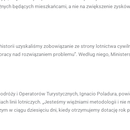
nych będących mieszkańcami, a nie na zwiększenie zysków ni
historii uzyskaliśmy zobowiązanie ze strony lotnictwa cywilne
i pracy nad rozwiązaniem problemu”. Według niego, Ministe
dróży i Operatorów Turystycznych, Ignacio Poladura, powiedz
ch linii lotniczych. „Jesteśmy więźniami metodologii i ni
zym w ciągu dziesięciu dni, kiedy otrzymujemy dotację rok pó