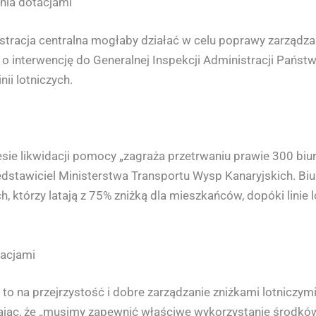
nia dotacjami
istracja centralna mogłaby działać w celu poprawy zarządz
 o interwencję do Generalnej Inspekcji Administracji Państ
ii lotniczych.
resie likwidacji pomocy „zagraża przetrwaniu prawie 300 biu
edstawiciel Ministerstwa Transportu Wysp Kanaryjskich. Biu
, którzy latają z 75% zniżką dla mieszkańców, dopóki linie 
tacjami
to na przejrzystość i dobre zarządzanie zniżkami lotniczym
jąc, że „musimy zapewnić właściwe wykorzystanie środków p