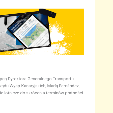
ępcą Dyrektora Generalnego Transportu
Rządu Wysp Kanaryjskich, Maríą Fernández,
ie lotnicze do skrócenia terminów płatności