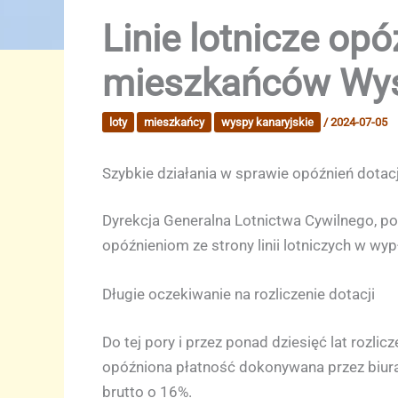
Linie lotnicze opó
mieszkańców Wys
loty
mieszkańcy
wyspy kanaryjskie
/
2024-07-05
Szybkie działania w sprawie opóźnień dota
Dyrekcja Generalna Lotnictwa Cywilnego, po
opóźnieniom ze strony linii lotniczych w w
Długie oczekiwanie na rozliczenie dotacji
Do tej pory i przez ponad dziesięć lat rozlic
opóźniona płatność dokonywana przez biura
brutto o 16%.