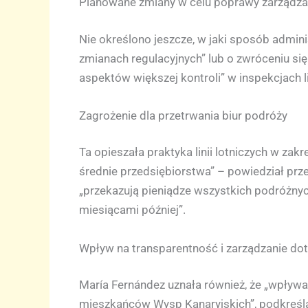
Planowane zmiany w celu poprawy zarządza
Nie określono jeszcze, w jaki sposób admin
zmianach regulacyjnych” lub o zwróceniu się
aspektów większej kontroli” w inspekcjach lin
Zagrożenie dla przetrwania biur podróży
Ta opieszała praktyka linii lotniczych w zak
średnie przedsiębiorstwa” – powiedział prz
„przekazują pieniądze wszystkich podróżnych
miesiącami później”.
Wpływ na transparentność i zarządzanie do
María Fernández uznała również, że „wpływa 
mieszkańców Wysp Kanaryjskich”, podkreśla