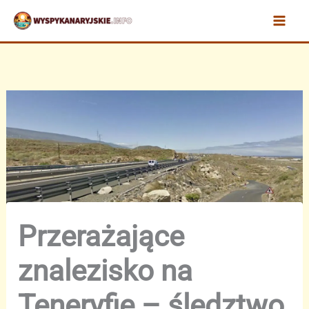
Przejdź
do
treści
Przerażające
znalezisko na
Teneryfie – śledztwo