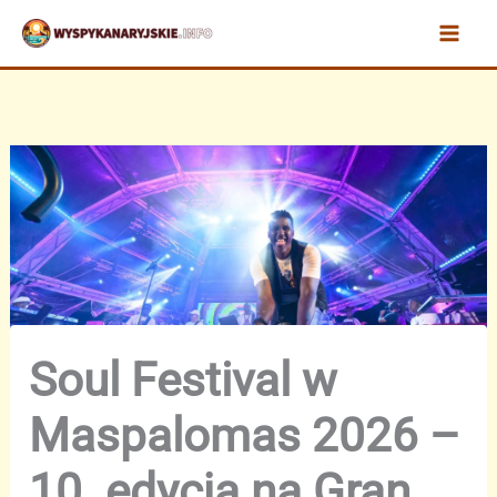
Przejdź
do
treści
Soul Festival w
Maspalomas 2026 –
10. edycja na Gran