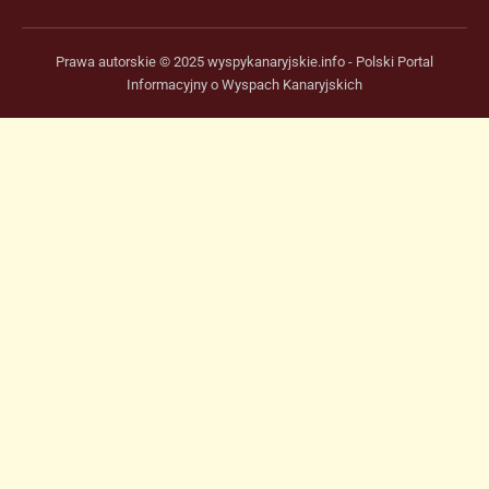
Prawa autorskie © 2025 wyspykanaryjskie.info - Polski Portal
Informacyjny o Wyspach Kanaryjskich