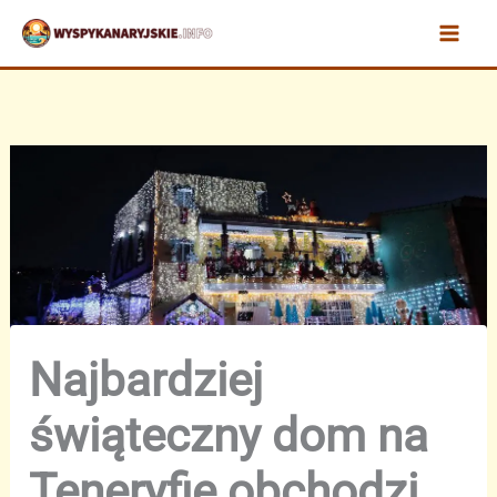
Przejdź
do
treści
Najbardziej
świąteczny dom na
Teneryfie obchodzi