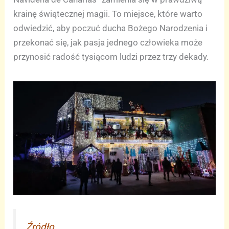
krainę świątecznej magii. To miejsce, które warto
odwiedzić, aby poczuć ducha Bożego Narodzenia i
przekonać się, jak pasja jednego człowieka może
przynosić radość tysiącom ludzi przez trzy dekady.
Źródło