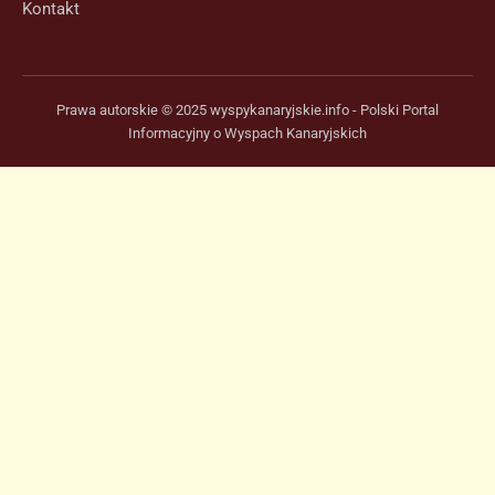
Kontakt
Prawa autorskie © 2025 wyspykanaryjskie.info - Polski Portal
Informacyjny o Wyspach Kanaryjskich