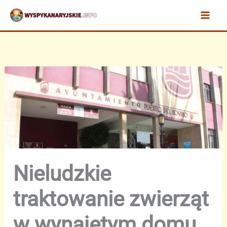
Przejdź
do
treści
Nieludzkie
traktowanie zwierząt
w wynajętym domu