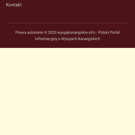
Kontakt
Prawa autorskie © 2025 wyspykanaryjskie.info - Polski Portal
Informacyjny o Wyspach Kanaryjskich