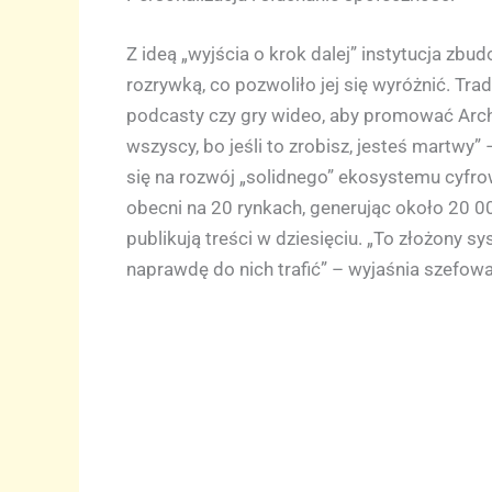
Z ideą „wyjścia o krok dalej” instytucja z
rozrywką, co pozwoliło jej się wyróżnić. Tra
podcasty czy gry wideo, aby promować Arch
wszyscy, bo jeśli to zrobisz, jesteś martwy”
się na rozwój „solidnego” ekosystemu cyfr
obecni na 20 rynkach, generując około 20 0
publikują treści w dziesięciu. „To złożony 
naprawdę do nich trafić” – wyjaśnia szefow