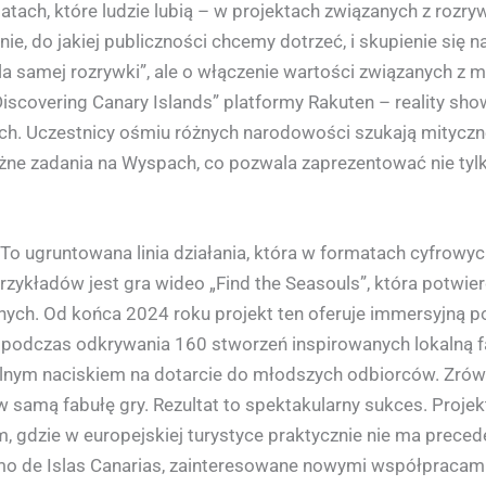
rmatach, które ludzie lubią – w projektach związanych z rozry
e, do jakiej publiczności chcemy dotrzeć, i skupienie się na
la samej rozrywki”, ale o włączenie wartości związanych z ma
Discovering Canary Islands” platformy Rakuten – reality sh
ch. Uczestnicy ośmiu różnych narodowości szukają mitycznej
ne zadania na Wyspach, co pozwala zaprezentować nie tylko 
 To ugruntowana linia działania, która w formatach cyfrowy
ykładów jest gra wideo „Find the Seasouls”, która potwierdz
h. Od końca 2024 roku projekt ten oferuje immersyjną po
odczas odkrywania 160 stworzeń inspirowanych lokalną fa
nym naciskiem na dotarcie do młodszych odbiorców. Zrówno
 samą fabułę gry. Rezultat to spektakularny sukces. Projekt
gdzie w europejskiej turystyce praktycznie nie ma precede
smo de Islas Canarias, zainteresowane nowymi współpracami