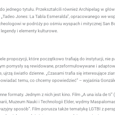
do jednego tytułu. Przekształcili również Archipelag w głów
 „Tadeo Jones: La Tabla Esmeralda”, opracowanego we wspó
heologowi w podróży po ośmiu wyspach i mitycznej San B
 legendy i elementy kulturowe.
ele propozycji, które początkowo trafiają do instytucji, nie 
tórym pomysły są rewidowane, przeformułowywane i adapto
 ujrzą światło dzienne. „Czasami trafia się interesujące zia
powiadać temu, co chcemy opowiedzieć” – wyjaśnia Gonzál
nne formaty. Jednym z nich jest kino. Film „A una isla de ti”
anarii, Muzeum Nauki i Technologii Elder, wydmy Maspalomas 
nwazyjny sposób”. Film porusza także tematykę LGTBI z per