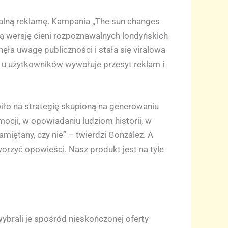
nalną reklamę. Kampania „The sun changes
ią wersję cieni rozpoznawalnych londyńskich
nęła uwagę publiczności i stała się viralowa
 u użytkowników wywołuje przesyt reklam i
iło na strategię skupioną na generowaniu
ocji, w opowiadaniu ludziom historii, w
miętany, czy nie” – twierdzi González. A
rzyć opowieści. Nasz produkt jest na tyle
wybrali je spośród nieskończonej oferty