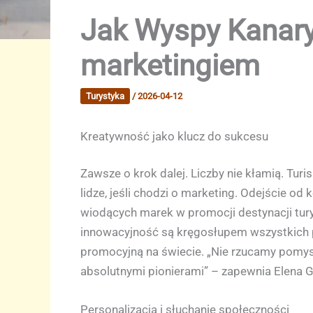
Jak Wyspy Kanary
marketingiem
Turystyka
/
2026-04-12
Kreatywność jako klucz do sukcesu
Zawsze o krok dalej. Liczby nie kłamią. Turi
lidze, jeśli chodzi o marketing. Odejście o
wiodących marek w promocji destynacji tury
innowacyjność są kręgosłupem wszystkich pr
promocyjną na świecie. „Nie rzucamy pomysł
absolutnymi pionierami” – zapewnia Elena G
Personalizacja i słuchanie społeczności