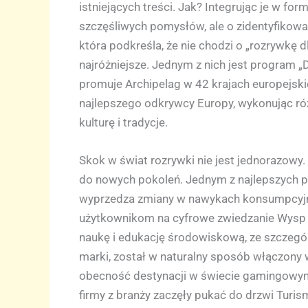
istniejących treści. Jak? Integrując je w fo
szczęśliwych pomysłów, ale o zidentyfikowani
która podkreśla, że nie chodzi o „rozrywkę d
najróżniejsze. Jednym z nich jest program „
promuje Archipelag w 42 krajach europejski
najlepszego odkrywcy Europy, wykonując róż
kulturę i tradycje.
Skok w świat rozrywki nie jest jednorazowy.
do nowych pokoleń. Jednym z najlepszych prz
wyprzedza zmiany w nawykach konsumpcyjnyc
użytkownikom na cyfrowe zwiedzanie Wysp p
naukę i edukację środowiskową, ze szczegól
marki, został w naturalny sposób włączony w
obecność destynacji w świecie gamingowym, 
firmy z branży zaczęły pukać do drzwi Turi