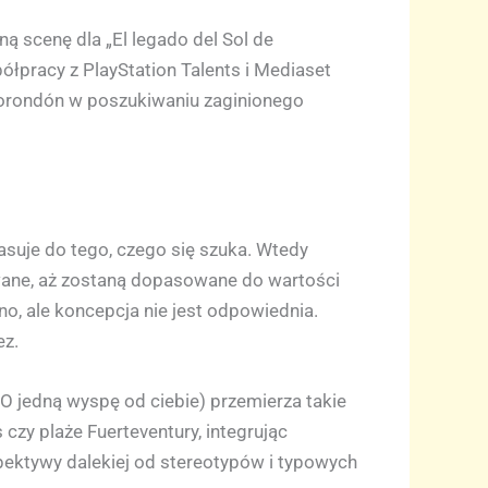
ną scenę dla „El legado del Sol de
łpracy z PlayStation Talents i Mediaset
orondón w poszukiwaniu zaginionego
pasuje do tego, czego się szuka. Wtedy
wane, aż zostaną dopasowane do wartości
rno, ale koncepcja nie jest odpowiednia.
ez.
 (O jedną wyspę od ciebie) przemierza takie
czy plaże Fuerteventury, integrując
spektywy dalekiej od stereotypów i typowych