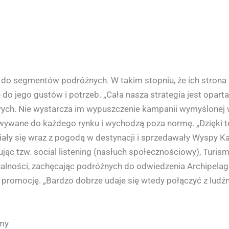
ż do segmentów podróżnych. W takim stopniu, że ich strona 
 jego gustów i potrzeb. „Cała nasza strategia jest oparta
owych. Nie wystarcza im wypuszczenie kampanii wymyślonej w
wywane do każdego rynku i wychodzą poza normę. „Dzięki 
iały się wraz z pogodą w destynacji i sprzedawały Wyspy Ka
ując tzw. social listening (nasłuch społecznościowy), Turi
ualności, zachęcając podróżnych do odwiedzenia Archipelag
romocję. „Bardzo dobrze udaje się wtedy połączyć z ludźmi
amy