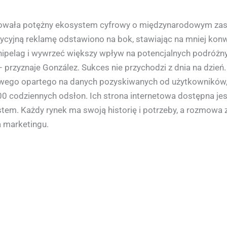
budowała potężny ekosystem cyfrowy o międzynarodowym zasi
dycyjną reklamę odstawiono na bok, stawiając na mniej konwe
ipelag i wywrzeć większy wpływ na potencjalnych podróżny
 – przyznaje González. Sukces nie przychodzi z dnia na dzień
owego opartego na danych pozyskiwanych od użytkowników, 
00 codziennych odsłon. Ich strona internetowa dostępna je
system. Każdy rynek ma swoją historię i potrzeby, a rozmow
a marketingu.