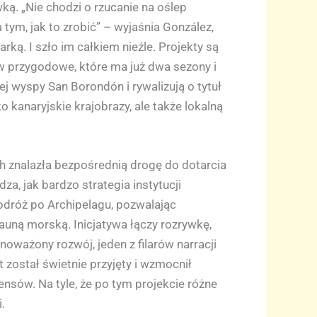
wką. „Nie chodzi o rzucanie na oślep
 tym, jak to zrobić” – wyjaśnia González,
rką. I szło im całkiem nieźle. Projekty są
ow przygodowe, które ma już dwa sezony i
 wyspy San Borondón i rywalizują o tytuł
kanaryjskie krajobrazy, ale także lokalną
ch znalazła bezpośrednią drogę do dotarcia
a, jak bardzo strategia instytucji
dróż po Archipelagu, pozwalając
uną morską. Inicjatywa łączy rozrywkę,
ważony rozwój, jeden z filarów narracji
 został świetnie przyjęty i wzmocnił
nsów. Na tyle, że po tym projekcie różne
.