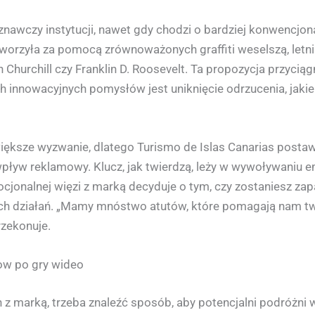
nawczy instytucji, nawet gdy chodzi o bardziej konwencjo
tworzyła za pomocą zrównoważonych graffiti weselszą, letn
 Churchill czy Franklin D. Roosevelt. Ta propozycja przyciąg
 innowacyjnych pomysłów jest uniknięcie odrzucenia, jakie
iększe wyzwanie, dlatego Turismo de Islas Canarias postaw
pływ reklamowy. Klucz, jak twierdzą, leży w wywoływaniu em
jonalnej więzi z marką decyduje o tym, czy zostaniesz zapa
ich działań. „Mamy mnóstwo atutów, które pomagają nam two
rzekonuje.
how po gry wideo
h z marką, trzeba znaleźć sposób, aby potencjalni podróżni 