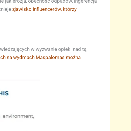
kie jak erozja, obecność odpadów, ingerencja
tnieje
zjawisko influencerów, którzy
dwiedzających w wyzwanie opieki nad tą
kach na wydmach Maspalomas można