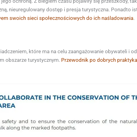
z jego ochroną. Z biegiem czasu pojawiły się przeszkody, ta
ną, nieuregulowany dostęp i presja turystyczna. Ponadto is
twem swoich sieci społecznościowych do ich naśladowania
.
wiadczeniem, które ma na celu zaangażowanie obywateli i o
ym obszarze turystycznym.
Przewodnik po dobrych prakty