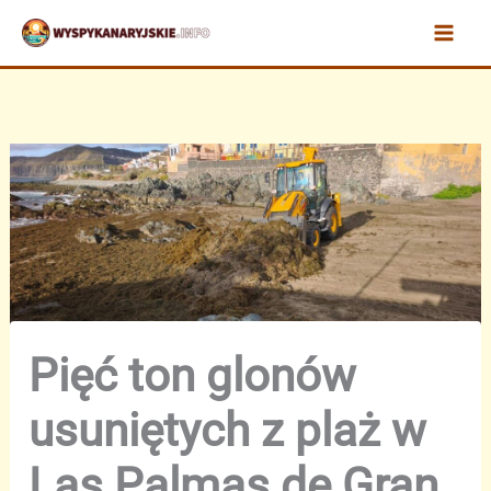
Przejdź
do
treści
Pięć ton glonów
usuniętych z plaż w
Las Palmas de Gran