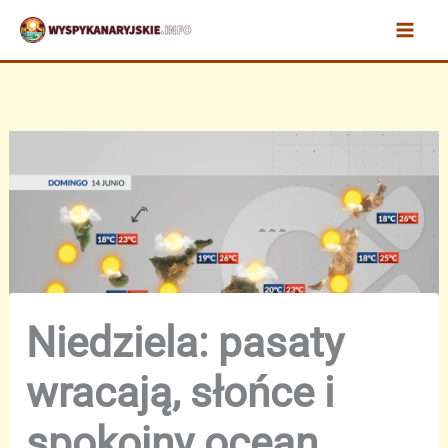
Przejdź
do
treści
Niedziela: pasaty
wracają, słońce i
spokojny ocean