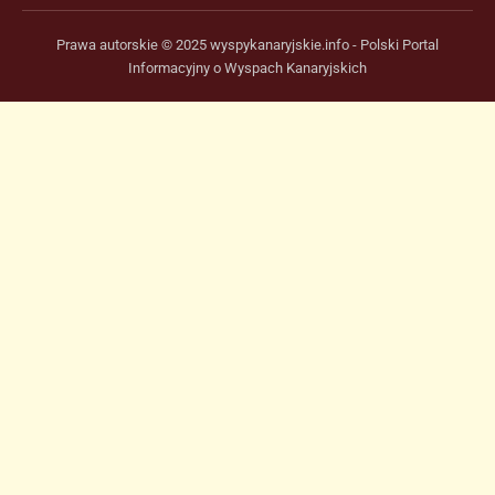
Prawa autorskie © 2025 wyspykanaryjskie.info - Polski Portal
Informacyjny o Wyspach Kanaryjskich