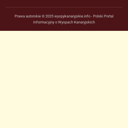
Prawa autorskie © 2025 wyspykanaryjskie.info - Polski Portal
Informacyjny o Wyspach Kanaryjskich