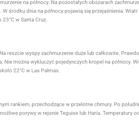
hmurzenie na północy. Na pozostałych obszarach zachmurzen
 W środku dnia na północy pojawią się przejaśnienia. Wiatr
o 23°C w Santa Cruz.
Na reszcie wyspy zachmurzenie duże lub całkowite. Prawdo
a. Nie można wykluczyć pojedynczych kropel na północy. W
koło 22°C w Las Palmas.
nym rankiem, przechodzące w przelotne chmury. Po południ
żliwe porywy w rejonie Teguise lub Haría. Temperatury od