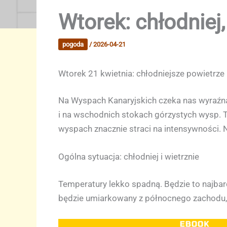
Wtorek: chłodniej,
pogoda
/
2026-04-21
Wtorek 21 kwietnia: chłodniejsze powietrz
Na Wyspach Kanaryjskich czeka nas wyraźna
i na wschodnich stokach górzystych wysp. T
wyspach znacznie straci na intensywności. 
Ogólna sytuacja: chłodniej i wietrznie
Temperatury lekko spadną. Będzie to najba
będzie umiarkowany z północnego zachodu, b