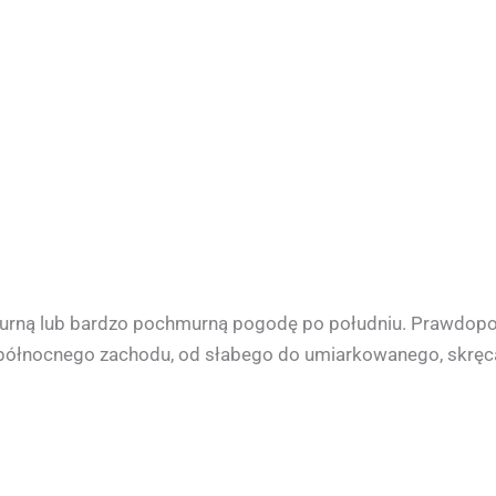
urną lub bardzo pochmurną pogodę po południu. Prawdopod
północnego zachodu, od słabego do umiarkowanego, skręca