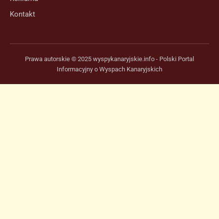
Kontakt
Prawa autorskie © 2025 wyspykanaryjskie.info - Polski Portal
Informacyjny o Wyspach Kanaryjskich