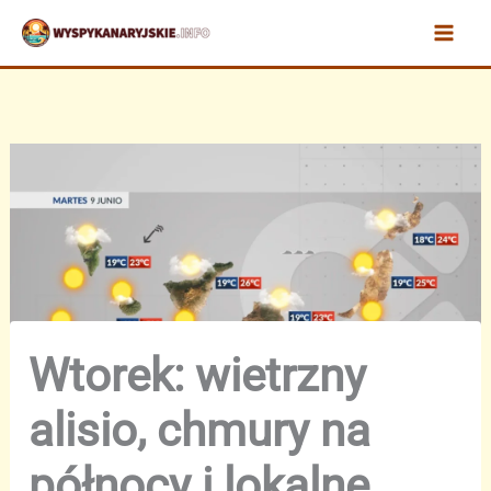
Przejdź
do
treści
Wtorek: wietrzny
alisio, chmury na
północy i lokalne