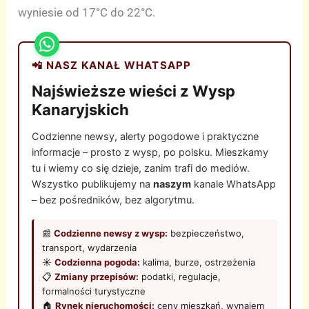
wyniesie od 17°C do 22°C.
📲 NASZ KANAŁ WHATSAPP
Najświeższe wieści z Wysp
Kanaryjskich
Codzienne newsy, alerty pogodowe i praktyczne
informacje – prosto z wysp, po polsku. Mieszkamy
tu i wiemy co się dzieje, zanim trafi do mediów.
Wszystko publikujemy na
naszym
kanale WhatsApp
– bez pośredników, bez algorytmu.
📰
Codzienne newsy z wysp:
bezpieczeństwo,
transport, wydarzenia
☀️
Codzienna pogoda:
kalima, burze, ostrzeżenia
📋
Zmiany przepisów:
podatki, regulacje,
formalności turystyczne
🏠
Rynek nieruchomości:
ceny mieszkań, wynajem