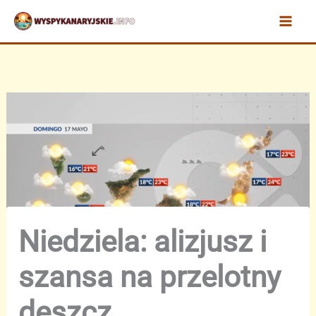
Przejdź
do
treści
Niedziela: alizjusz i
szansa na przelotny
deszcz