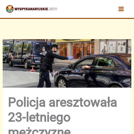
Przejdź
do
treści
Policja aresztowała
23-letniego
mężczyznę