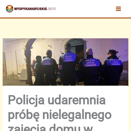
Przejdź
do
treści
Policja udaremnia
próbę nielegalnego
zajęcia domu w