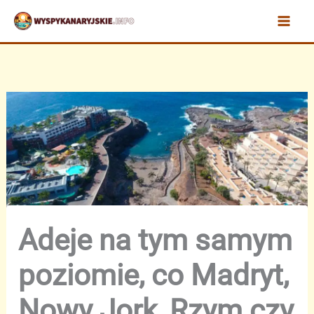
Przejdź
do
treści
Adeje na tym samym
poziomie, co Madryt,
Nowy Jork, Rzym czy