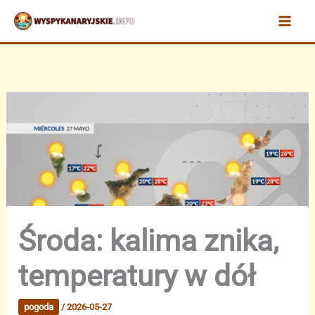
Przejdź
do
treści
Środa: kalima znika,
temperatury w dół
pogoda
/
2026-05-27