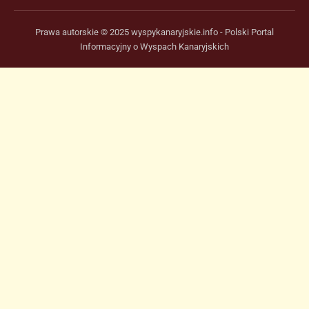
Prawa autorskie © 2025 wyspykanaryjskie.info - Polski Portal
Informacyjny o Wyspach Kanaryjskich