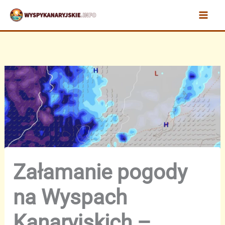
Przejdź
do
treści
Załamanie pogody
na Wyspach
Kanaryjskich –