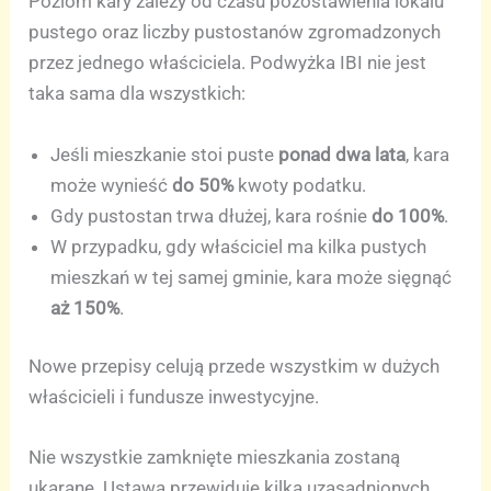
Poziom kary zależy od czasu pozostawienia lokalu
pustego oraz liczby pustostanów zgromadzonych
przez jednego właściciela. Podwyżka IBI nie jest
taka sama dla wszystkich:
Jeśli mieszkanie stoi puste
ponad dwa lata
, kara
może wynieść
do 50%
kwoty podatku.
Gdy pustostan trwa dłużej, kara rośnie
do 100%
.
W przypadku, gdy właściciel ma kilka pustych
mieszkań w tej samej gminie, kara może sięgnąć
aż 150%
.
Nowe przepisy celują przede wszystkim w dużych
właścicieli i fundusze inwestycyjne.
Nie wszystkie zamknięte mieszkania zostaną
ukarane. Ustawa przewiduje kilka uzasadnionych