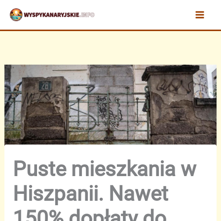
Przejdź
do
treści
Puste mieszkania w
Hiszpanii. Nawet
150% dopłaty do