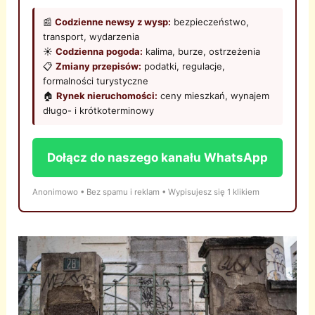
📰
Codzienne newsy z wysp:
bezpieczeństwo,
transport, wydarzenia
☀️
Codzienna pogoda:
kalima, burze, ostrzeżenia
📋
Zmiany przepisów:
podatki, regulacje,
formalności turystyczne
🏠
Rynek nieruchomości:
ceny mieszkań, wynajem
długo- i krótkoterminowy
Dołącz do naszego kanału WhatsApp
Anonimowo • Bez spamu i reklam • Wypisujesz się 1 klikiem