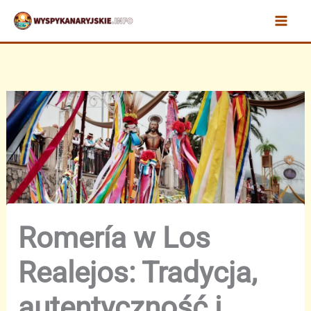
Przejdź
do
treści
Romería w Los
Realejos: Tradycja,
autentyczność i