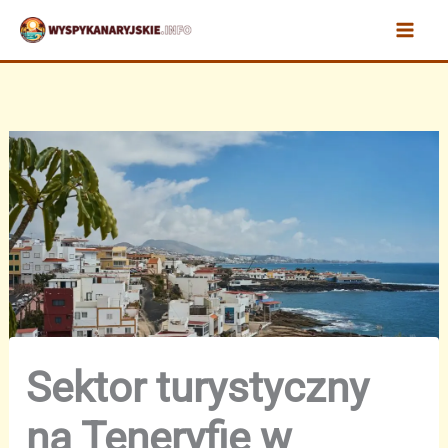
Przejdź
do
treści
Sektor turystyczny
na Teneryfie w