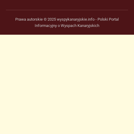
Prawa autorskie © 2025 wyspykanaryjskie.info - Polski Portal
Informacyjny o Wyspach Kanaryjskich