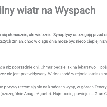
silny wiatr na Wyspach
ę słonecznie, ale wietrznie. Synoptycy ostrzegają przed s
ych zmian, choć w ciągu dnia może być nieco cieplej niż 
a niż poprzednie dni. Chmur będzie jak na lekarstwo – poja
zcz nie jest przewidywany. Widoczność w rejonie lotniska n
lne porywy utrzymają się na krańcach wysp, w górach Teneryf
(szczególnie Anaga-Agaete). Najmocniej powieje na Gran C