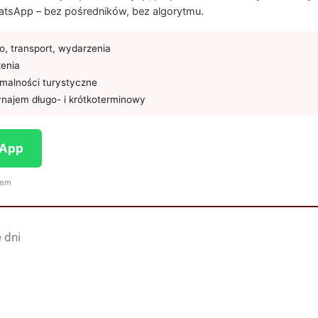
tsApp – bez pośredników, bez algorytmu.
, transport, wydarzenia
żenia
rmalności turystyczne
najem długo- i krótkoterminowy
sApp
iem
 dni