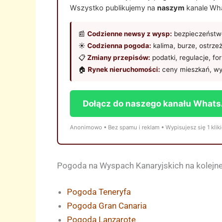
Wszystko publikujemy na
naszym
kanale Wha
📰
Codzienne newsy z wysp:
bezpieczeństwo
☀️
Codzienna pogoda:
kalima, burze, ostrze
📋
Zmiany przepisów:
podatki, regulacje, fo
🏠
Rynek nieruchomości:
ceny mieszkań, wy
Dołącz do naszego kanału What
Anonimowo • Bez spamu i reklam • Wypisujesz się 1 klik
Pogoda na Wyspach Kanaryjskich na kolejne
Pogoda Teneryfa
Pogoda Gran Canaria
Pogoda Lanzarote