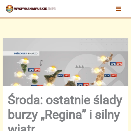
Przejdź
do
treści
Środa: ostatnie ślady
burzy „Regina” i silny
wiatr