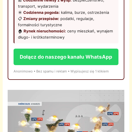
📰
Codzienne newsy z wysp:
bezpieczeństwo,
transport, wydarzenia
☀️
Codzienna pogoda:
kalima, burze, ostrzeżenia
📋
Zmiany przepisów:
podatki, regulacje,
formalności turystyczne
🏠
Rynek nieruchomości:
ceny mieszkań, wynajem
długo- i krótkoterminowy
Dołącz do naszego kanału WhatsApp
Anonimowo • Bez spamu i reklam • Wypisujesz się 1 klikiem