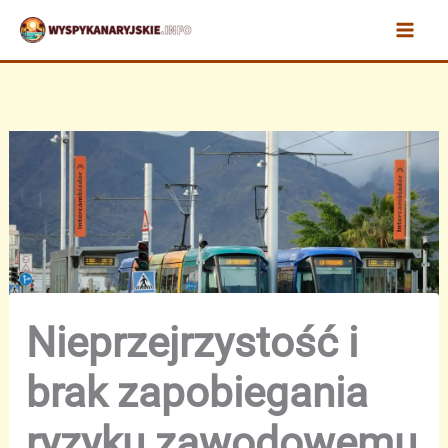
Przejdź
do
treści
Nieprzejrzystość i
brak zapobiegania
ryzyku zawodowemu