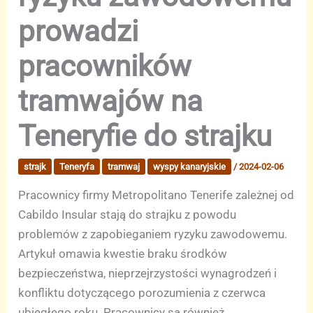
prowadzi
pracowników
tramwajów na
Teneryfie do strajku
strajk
Teneryfa
tramwaj
wyspy kanaryjskie
/
2024-02-06
Pracownicy firmy Metropolitano Tenerife zależnej od
Cabildo Insular stają do strajku z powodu
problemów z zapobieganiem ryzyku zawodowemu.
Artykuł omawia kwestie braku środków
bezpieczeństwa, nieprzejrzystości wynagrodzeń i
konfliktu dotyczącego porozumienia z czerwca
ubiegłego roku. Pracownicy są również