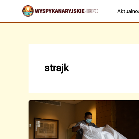
Przejdź
Aktualno
do
treści
strajk