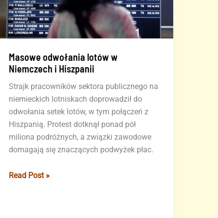
Masowe odwołania lotów w
Niemczech i Hiszpanii
Strajk pracowników sektora publicznego na
niemieckich lotniskach doprowadził do
odwołania setek lotów, w tym połączeń z
Hiszpanią. Protest dotknął ponad pół
miliona podróżnych, a związki zawodowe
domagają się znaczących podwyżek płac.
Masowe
Read Post »
odwołania
lotów
w