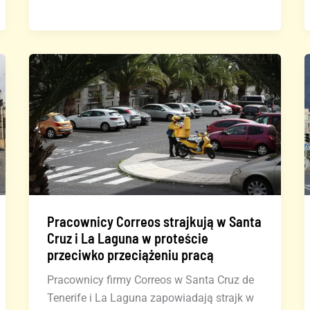
strajkiem
w
hotelach
na
Wyspach
Kanaryjskich
Pracownicy Correos strajkują w Santa
Cruz i La Laguna w proteście
przeciwko przeciążeniu pracą
Pracownicy firmy Correos w Santa Cruz de
Tenerife i La Laguna zapowiadają strajk w