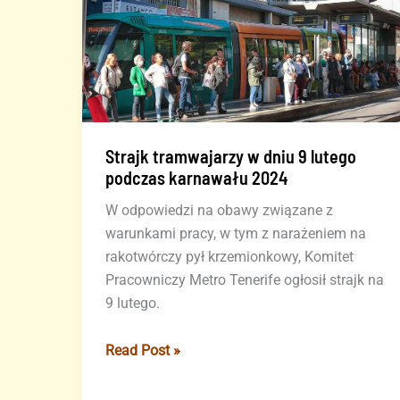
Strajk tramwajarzy w dniu 9 lutego
podczas karnawału 2024
W odpowiedzi na obawy związane z
warunkami pracy, w tym z narażeniem na
rakotwórczy pył krzemionkowy, Komitet
Pracowniczy Metro Tenerife ogłosił strajk na
9 lutego.
Strajk
Read Post »
tramwajarzy
w