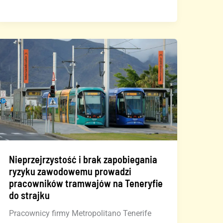
Niemczech
i
Hiszpanii
Nieprzejrzystość i brak zapobiegania
ryzyku zawodowemu prowadzi
pracowników tramwajów na Teneryfie
do strajku
Pracownicy firmy Metropolitano Tenerife