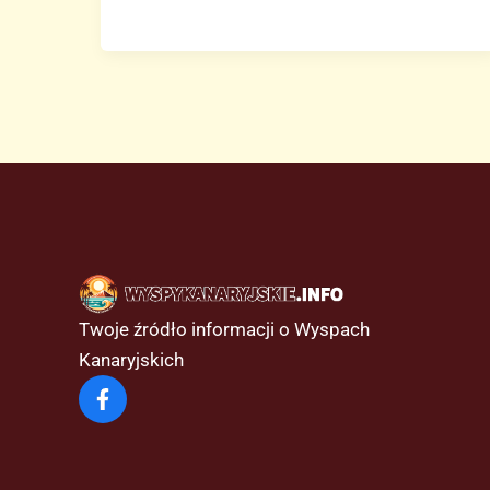
dniu
9
lutego
podczas
karnawału
2024
Twoje źródło informacji o Wyspach
Kanaryjskich