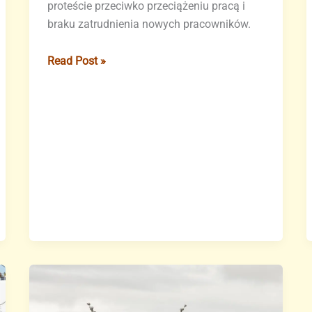
proteście przeciwko przeciążeniu pracą i
braku zatrudnienia nowych pracowników.
Pracownicy
Read Post »
Correos
strajkują
w
Santa
Cruz
i
La
Laguna
w
proteście
przeciwko
przeciążeniu
pracą