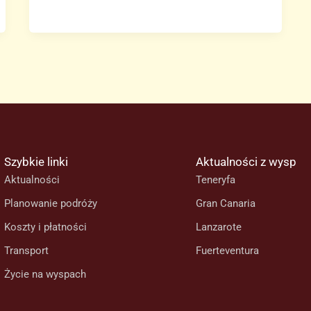
personelu
naziemnego
Iberii
na
Gran
Canarii
i
Teneryfie
Południowej
Szybkie linki
Aktualności z wysp
trwa
Aktualności
Teneryfa
nadal
Planowanie podróży
Gran Canaria
Koszty i płatności
Lanzarote
Transport
Fuerteventura
Życie na wyspach