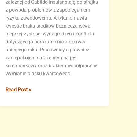
zależnej od Cabildo Insular stają do strajku
z powodu problemów z zapobieganiem
ryzyku zawodowemu. Artykuł omawia
kwestie braku środków bezpieczeństwa,
nieprzejrzystości wynagrodzeń i konfliktu
dotyczącego porozumienia z czerwca
ubiegłego roku. Pracownicy są również
zaniepokojeni narażeniem na pył
krzemionkowy oraz brakiem współpracy w
wymianie piasku kwarcowego.
Nieprzejrzystość
Read Post »
i
brak
zapobiegania
ryzyku
zawodowemu