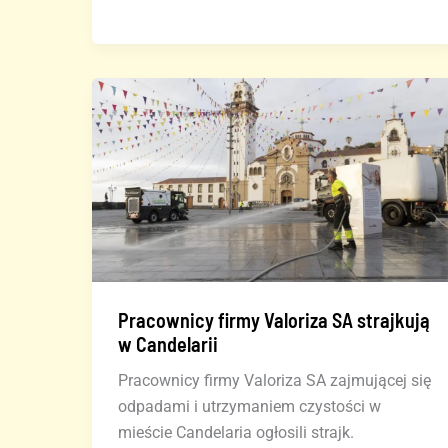
strajk
w
turystyce
na
Wyspach
Kanaryjskich
Pracownicy firmy Valoriza SA strajkują
w Candelarii
Pracownicy firmy Valoriza SA zajmującej się
odpadami i utrzymaniem czystości w
mieście Candelaria ogłosili strajk.