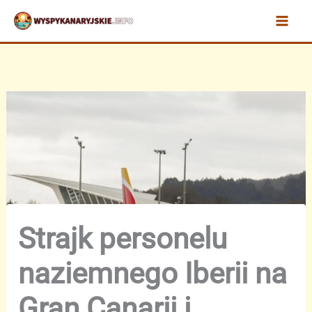
Przejdź
do
treści
Strajk personelu
naziemnego Iberii na
Gran Canarii i