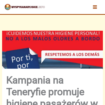
Przejdź
do
treści
Kampania na
Teneryfie promuje
higienę pasażerów w