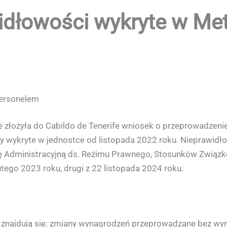
dłowości wykryte w Met
personelem
e złożyła do Cabildo de Tenerife wniosek o przeprowadze
ły wykryte w jednostce od listopada 2022 roku. Nieprawidł
bę Administracyjną ds. Reżimu Prawnego, Stosunków Związko
ego 2023 roku, drugi z 22 listopada 2024 roku.
 znajdują się: zmiany wynagrodzeń przeprowadzane bez w