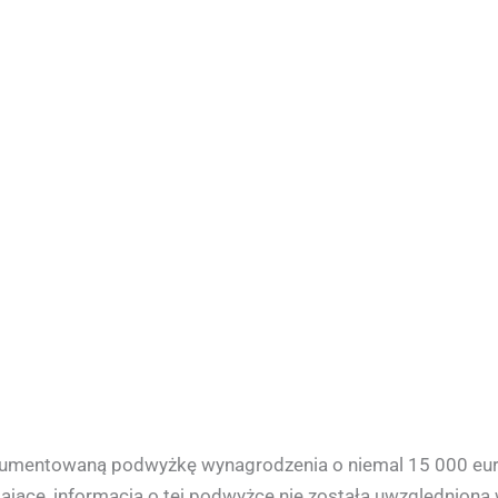
kumentowaną podwyżkę wynagrodzenia o niemal 15 000 euro
iające, informacja o tej podwyżce nie została uwzględniona