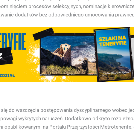
pominięciem procesów selekcyjnych, nominacje kierownicz
znawanie dodatków bez odpowiedniego umocowania prawnego
 się do wszczęcia postępowania dyscyplinarnego wobec je
o powagi wykrytych naruszeń. Dodatkowo odkryto rozbieżno
 opublikowanymi na Portalu Przejrzystości Metrotenerife,