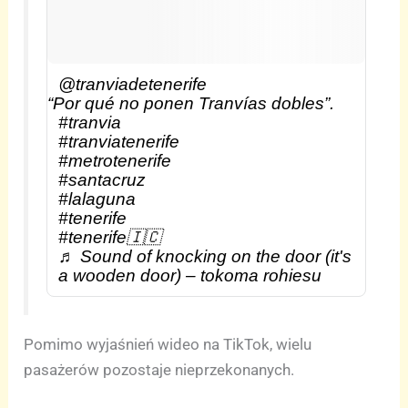
@tranviadetenerife
“Por qué no ponen Tranvías dobles”.
#tranvia
#tranviatenerife
#metrotenerife
#santacruz
#lalaguna
#tenerife
#tenerife🇮🇨
♬ Sound of knocking on the door (it's
a wooden door) – tokoma rohiesu
Pomimo wyjaśnień wideo na TikTok, wielu
pasażerów pozostaje nieprzekonanych.