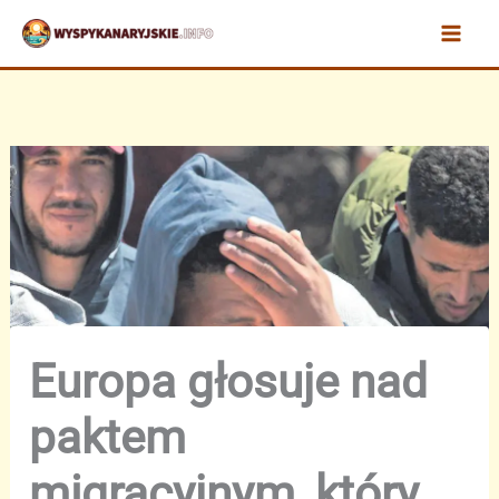
Przejdź
do
treści
Europa głosuje nad
paktem
migracyjnym, który