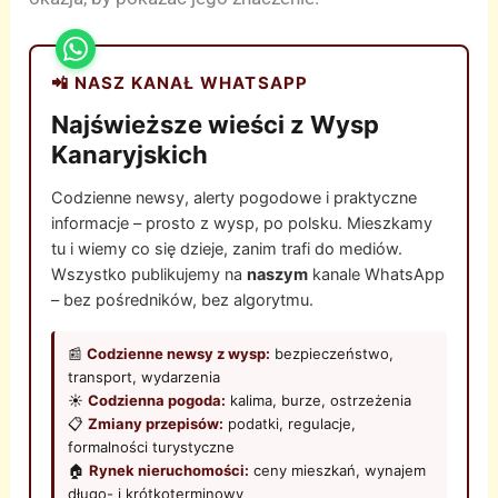
📲 NASZ KANAŁ WHATSAPP
Najświeższe wieści z Wysp
Kanaryjskich
Codzienne newsy, alerty pogodowe i praktyczne
informacje – prosto z wysp, po polsku. Mieszkamy
tu i wiemy co się dzieje, zanim trafi do mediów.
Wszystko publikujemy na
naszym
kanale WhatsApp
– bez pośredników, bez algorytmu.
📰
Codzienne newsy z wysp:
bezpieczeństwo,
transport, wydarzenia
☀️
Codzienna pogoda:
kalima, burze, ostrzeżenia
📋
Zmiany przepisów:
podatki, regulacje,
formalności turystyczne
🏠
Rynek nieruchomości:
ceny mieszkań, wynajem
długo- i krótkoterminowy