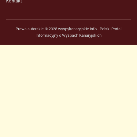
Kontakt
Prawa autorskie © 2025 wyspykanaryjskie.info - Polski Portal
Informacyjny o Wyspach Kanaryjskich