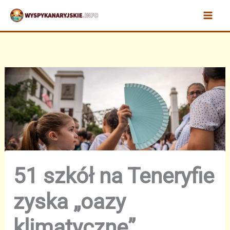
Przejdź
do
treści
51 szkół na Teneryfie
zyska „oazy
klimatyczne”