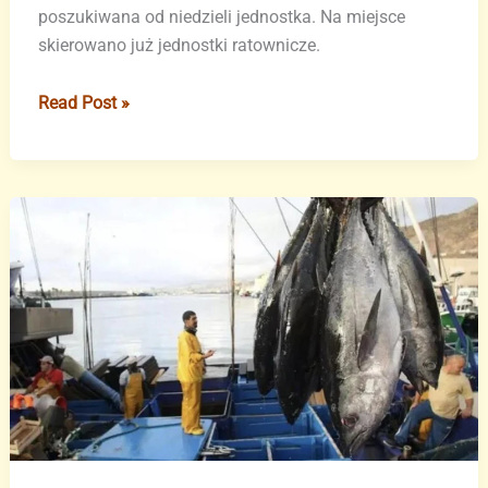
poszukiwana od niedzieli jednostka. Na miejsce
skierowano już jednostki ratownicze.
Samolot
Read Post »
ratowniczy
odnalazł
łódź
u
wybrzeży
El
Hierro