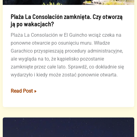
Plaża La Consolación zamknięta. Czy otworzą
ją po wakacjach?
Plaża La Consolación w El Guincho wciąż czeka na
ponowne otwarcie po osunięciu muru. Władze
Garachico przyspieszają procedury administracyjne,
ale wygląda na to, że kąpielisko pozostanie
zamknięte przez całe lato. Sprawdź, co dokładnie się
wydarzyło i kiedy może zostać ponownie otwarta.
Plaża
Read Post »
La
Consolación
zamknięta.
Czy
otworzą