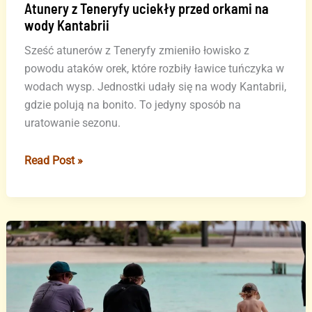
Atunery z Teneryfy uciekły przed orkami na
wody Kantabrii
Sześć atunerów z Teneryfy zmieniło łowisko z
powodu ataków orek, które rozbiły ławice tuńczyka w
wodach wysp. Jednostki udały się na wody Kantabrii,
gdzie polują na bonito. To jedyny sposób na
uratowanie sezonu.
Atunery
Read Post »
z
Teneryfy
uciekły
przed
orkami
na
wody
Kantabrii