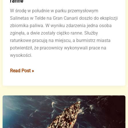
ranne
W środę w południe w parku przemysłowym
Salinetas w Telde na Gran Canarii doszło do eksplozji
zbiornika paliwa. W wyniku zdarzenia jedna osoba
zginęła, a dwie zostały ciężko ranne. Służby
ratunkowe pracują na miejscu, a burmistrz miasta
potwierdził, że pracownicy wykonywali prace na
wysokości.
Wybuch
Read Post »
zbiornika
paliwa
w
Telde
na
Gran
Canarii: