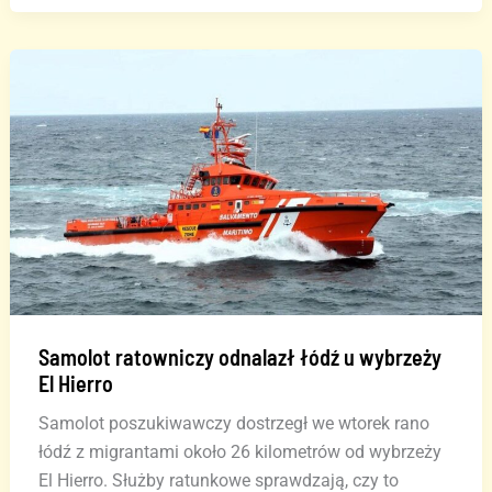
uratowanych
u
wybrzeży
El
Hierro.
Łódź
odnaleziona
po
wielodniowych
poszukiwaniach
Samolot ratowniczy odnalazł łódź u wybrzeży
El Hierro
Samolot poszukiwawczy dostrzegł we wtorek rano
łódź z migrantami około 26 kilometrów od wybrzeży
El Hierro. Służby ratunkowe sprawdzają, czy to