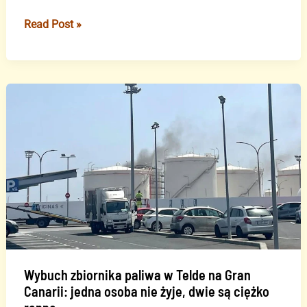
Perseidy
Read Post »
i
zaćmienie
na
Teneryfie:
Ograniczenia
wjazdu
do
Parku
Narodowego
Teide
Wybuch zbiornika paliwa w Telde na Gran
Canarii: jedna osoba nie żyje, dwie są ciężko