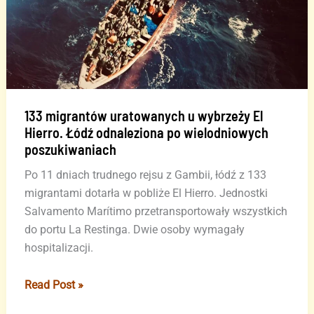
jedna
osoba
nie
żyje,
dwie
są
ciężko
133 migrantów uratowanych u wybrzeży El
Hierro. Łódź odnaleziona po wielodniowych
ranne
poszukiwaniach
Po 11 dniach trudnego rejsu z Gambii, łódź z 133
migrantami dotarła w pobliże El Hierro. Jednostki
Salvamento Marítimo przetransportowały wszystkich
do portu La Restinga. Dwie osoby wymagały
hospitalizacji.
133
Read Post »
migrantów