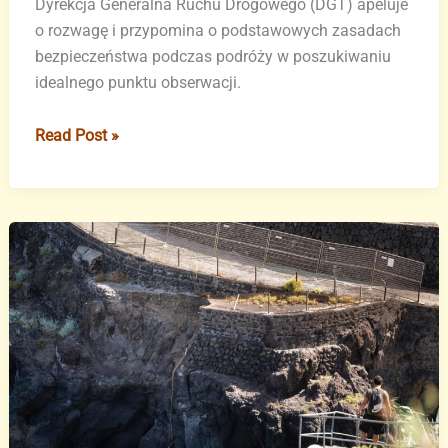
Dyrekcja Generalna Ruchu Drogowego (DGT) apeluje
o rozwagę i przypomina o podstawowych zasadach
bezpieczeństwa podczas podróży w poszukiwaniu
idealnego punktu obserwacji.
Zaćmienie
Read Post »
Słońca
a
bezpieczeństwo
na
drogach:
Ostrzeżenia
DGT
dla
kierowców
na
Wyspach
Kanaryjskich