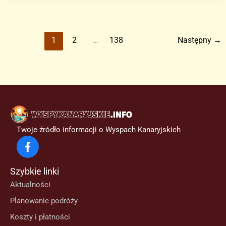
pożarów
na
Wyspach
1
2
…
138
Następny
→
Kanaryjskich:
Gran
Canaria
w
stanie
najwyższego
alertu
Twoje źródło informacji o Wyspach Kanaryjskich
Szybkie linki
Aktualności
Planowanie podróży
Koszty i płatności