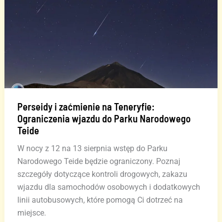
ją
po
wakacjach?
Perseidy i zaćmienie na Teneryfie:
Ograniczenia wjazdu do Parku Narodowego
Teide
W nocy z 12 na 13 sierpnia wstęp do Parku
Narodowego Teide będzie ograniczony. Poznaj
szczegóły dotyczące kontroli drogowych, zakazu
wjazdu dla samochodów osobowych i dodatkowych
linii autobusowych, które pomogą Ci dotrzeć na
miejsce.