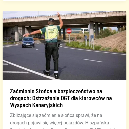
wysypisku
w
Juan
Grande:
ogień
opanowany,
trwa
dogaszanie
Zaćmienie Słońca a bezpieczeństwo na
drogach: Ostrzeżenia DGT dla kierowców na
Wyspach Kanaryjskich
Zbliżające się zaćmienie słońca sprawi, że na
drogach pojawi się więcej pojazdów. Hiszpańska