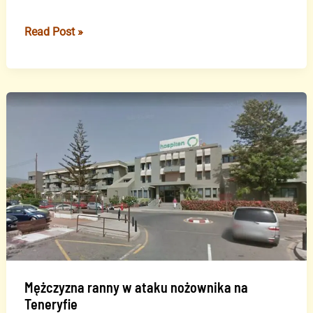
Napaść
Read Post »
nożownika
w
Arrecife
–
mężczyzna
ranny
Mężczyzna ranny w ataku nożownika na
Teneryfie