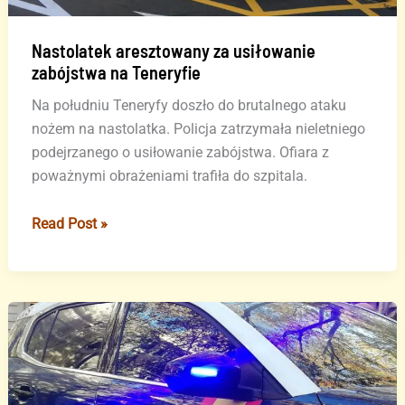
Nastolatek aresztowany za usiłowanie
zabójstwa na Teneryfie
Na południu Teneryfy doszło do brutalnego ataku
nożem na nastolatka. Policja zatrzymała nieletniego
podejrzanego o usiłowanie zabójstwa. Ofiara z
poważnymi obrażeniami trafiła do szpitala.
Nastolatek
Read Post »
aresztowany
za
usiłowanie
zabójstwa
na
Teneryfie