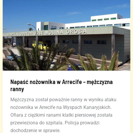
centrum
handlowym
na
Gran
Canarii
Napaść nożownika w Arrecife – mężczyzna
ranny
Mężczyzna został poważnie ranny w wyniku ataku
nożownika w Arrecife na Wyspach Kanaryjskich.
Ofiara z ciężkimi ranami klatki piersiowej została
przewieziona do szpitala. Policja prowadzi
dochodzenie w sprawie.