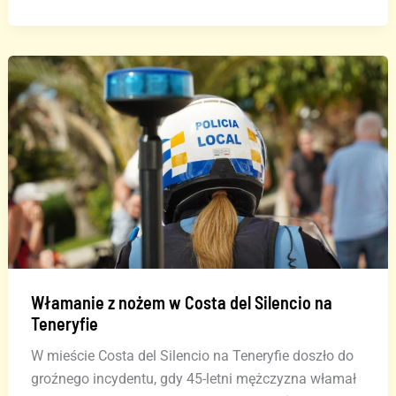
incydent
na
lotnisku
Gran
Canaria
–
policja
użyła
broni
(FILMY)
Włamanie z nożem w Costa del Silencio na
Teneryfie
W mieście Costa del Silencio na Teneryfie doszło do
groźnego incydentu, gdy 45-letni mężczyzna włamał