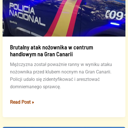
Brutalny atak nożownika w centrum
handlowym na Gran Canarii
Mężczyzna został poważnie ranny w wyniku ataku
nożownika przed klubem nocnym na Gran Canarii.
Policji udało się zidentyfikować i aresztować
domniemanego sprawcę.
Brutalny
Read Post »
atak
nożownika
w