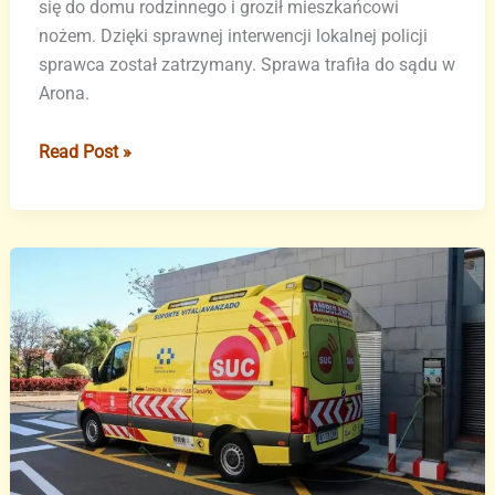
się do domu rodzinnego i groził mieszkańcowi
nożem. Dzięki sprawnej interwencji lokalnej policji
sprawca został zatrzymany. Sprawa trafiła do sądu w
Arona.
Włamanie
Read Post »
z
nożem
w
Costa
del
Silencio
na
Teneryfie