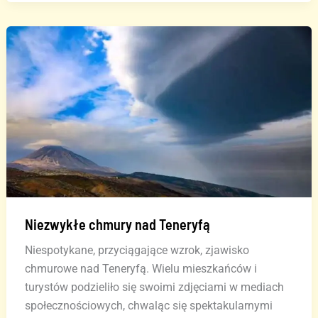
wodna
zarejestrowana
u
wybrzeży
Teneryfy
(FILM)
Niezwykłe chmury nad Teneryfą
Niespotykane, przyciągające wzrok, zjawisko
chmurowe nad Teneryfą. Wielu mieszkańców i
turystów podzieliło się swoimi zdjęciami w mediach
społecznościowych, chwaląc się spektakularnymi