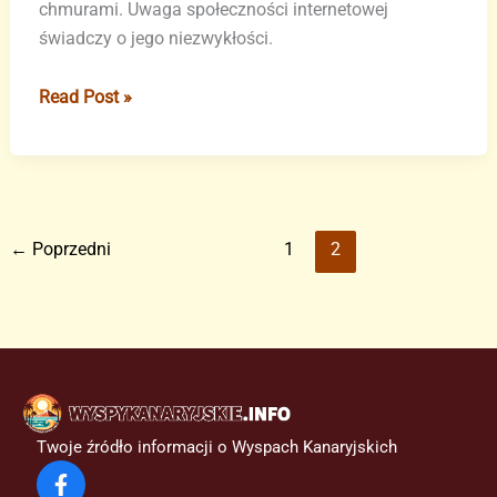
chmurami. Uwaga społeczności internetowej
świadczy o jego niezwykłości.
Niezwykłe
Read Post »
chmury
nad
Teneryfą
←
Poprzedni
1
2
Twoje źródło informacji o Wyspach Kanaryjskich