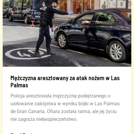
53-
latek
aresztowany
Mężczyzna aresztowany za atak nożem w Las
Palmas
Policja aresztowała mężczyznę podejrzanego o
usiłowanie zabójstwa w wyniku bójki w Las Palmas
de Gran Canaria. Ofiara została ranna, ale jej życiu
nie zagraża niebezpieczeństwo.