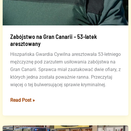
Zabójstwo na Gran Canarii – 53-latek
aresztowany
Hiszpańska Gwardia Cywilna aresztowała 53-letniego
mężczyznę pod zarzutem usiłowania zabójstwa na
Gran Canarii. Sprawca miał zaatakować dwie ofiary, z
których jedna została poważnie ranna. Przeczytaj
więcej o tej bulwersującej sprawie kryminalnej.
Zabójstwo
Read Post »
na
Gran
Canarii
–