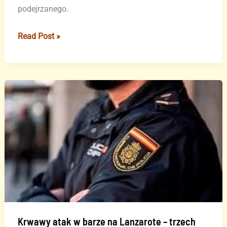
podejrzanego.
Mężczyzna
Read Post »
zabił
swojego
brata
podczas
kłótni
rodzinnej
Krwawy atak w barze na Lanzarote – trzech