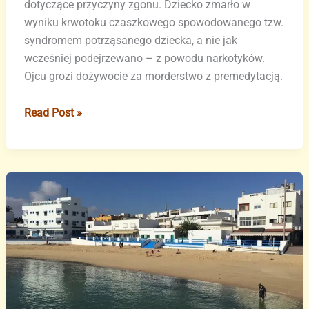
dotyczące przyczyny zgonu. Dziecko zmarło w
wyniku krwotoku czaszkowego spowodowanego tzw.
syndromem potrząsanego dziecka, a nie jak
wcześniej podejrzewano – z powodu narkotyków.
Ojcu grozi dożywocie za morderstwo z premedytacją.
Tragiczna
Read Post »
śmierć
niemowlęcia
na
Fuerteventurze
–
nowe
fakty