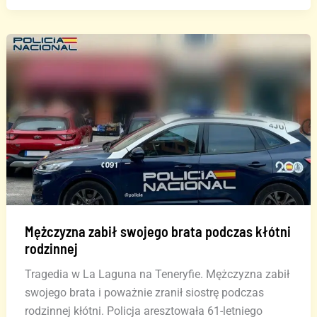
usiłowanie
zabójstwa
zatrzymani
na
Teneryfie
Mężczyzna zabił swojego brata podczas kłótni
rodzinnej
Tragedia w La Laguna na Teneryfie. Mężczyzna zabił
swojego brata i poważnie zranił siostrę podczas
rodzinnej kłótni. Policja aresztowała 61-letniego