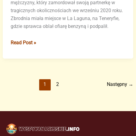
mężczyzny, który zamordował swoją partnerkę w
tragicznych okolicznościach we wrześniu 2020 roku.
Zbrodnia miała miejsce w La Laguna, na Teneryfie,
gdzie sprawca oblał ofiarę benzyną i podpalił.
24
Read Post »
lata
więzienia
dla
mężczyzny,
który
1
2
Następny
→
podpalił
swoją
partnerkę
i
zamordował
ją