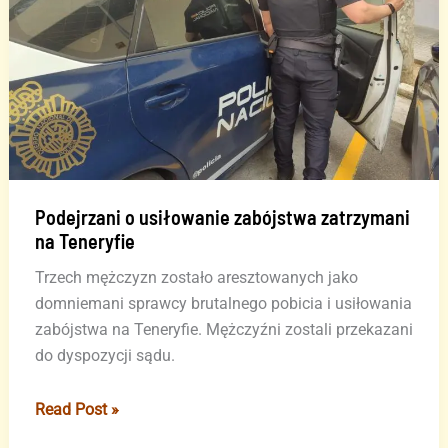
w
Hiszpanii
Podejrzani o usiłowanie zabójstwa zatrzymani
na Teneryfie
Trzech mężczyzn zostało aresztowanych jako
domniemani sprawcy brutalnego pobicia i usiłowania
zabójstwa na Teneryfie. Mężczyźni zostali przekazani
do dyspozycji sądu.
Podejrzani
Read Post »
o