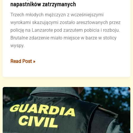
napastników zatrzymanych
Trzech młodych mężczyzn z wcześniejszymi
wyrokami skazującymi zostało aresztowanych przez
policję na Lanzarote pod zarzutem pobicia i rozboju.
Brutalne zdarzenie miało miejsce w barze w stolicy
wyspy.
Krwawy
Read Post »
atak
w
barze
na
Lanzarote
–
trzech
napastników
zatrzymanych