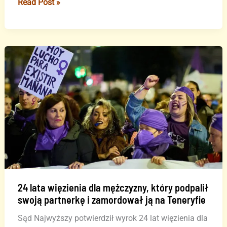
Mężczyzna
Read Post »
aresztowany
za
atak
nożem
w
Las
Palmas
24 lata więzienia dla mężczyzny, który podpalił
swoją partnerkę i zamordował ją na Teneryfie
Sąd Najwyższy potwierdził wyrok 24 lat więzienia dla