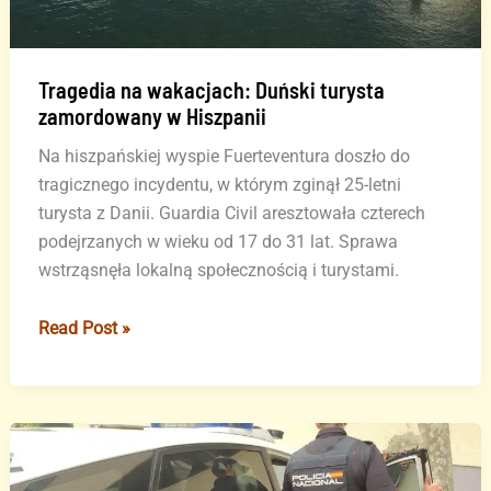
Tragedia na wakacjach: Duński turysta
zamordowany w Hiszpanii
Na hiszpańskiej wyspie Fuerteventura doszło do
tragicznego incydentu, w którym zginął 25-letni
turysta z Danii. Guardia Civil aresztowała czterech
podejrzanych w wieku od 17 do 31 lat. Sprawa
wstrząsnęła lokalną społecznością i turystami.
Tragedia
Read Post »
na
wakacjach:
Duński
turysta
zamordowany