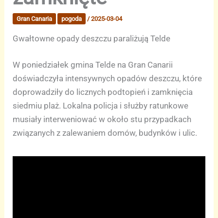
Gran Canaria
pogoda
/
2025-03-04
Gwałtowne opady deszczu paraliżują Telde
W poniedziałek gmina Telde na Gran Canarii
doświadczyła intensywnych opadów deszczu, które
doprowadziły do licznych podtopień i zamknięcia
siedmiu plaż. Lokalna policja i służby ratunkowe
musiały interweniować w około stu przypadkach
związanych z zalewaniem domów, budynków i ulic.