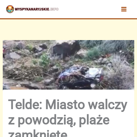
Przejdź
do
treści
Telde: Miasto walczy
z powodzią, plaże
zamknięte