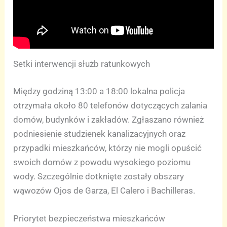
Setki interwencji służb ratunkowych
Między godziną 13:00 a 18:00 lokalna policja
otrzymała około 80 telefonów dotyczących zalania
domów, budynków i zakładów. Zgłaszano również
podniesienie studzienek kanalizacyjnych oraz
przypadki mieszkańców, którzy nie mogli opuścić
swoich domów z powodu wysokiego poziomu
wody. Szczególnie dotknięte zostały obszary
wąwozów Ojos de Garza, El Calero i Bachilleras.
Priorytet bezpieczeństwa mieszkańców