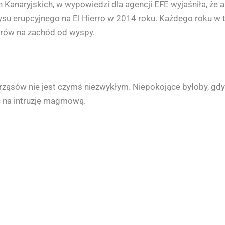
 Kanaryjskich, w wypowiedzi dla agencji EFE wyjaśniła, że
su erupcyjnego na El Hierro w 2014 roku. Każdego roku w ty
trów na zachód od wyspy.
rząsów nie jest czymś niezwykłym. Niepokojące byłoby, gdyb
ć na intruzję magmową.