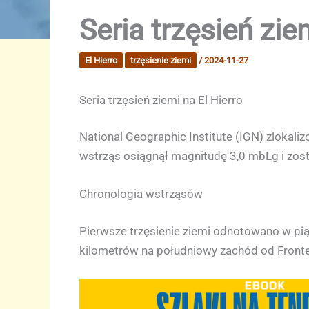
Seria trzęsień zie
El Hierro
trzęsienie ziemi
/
2024-11-27
Seria trzęsień ziemi na El Hierro
National Geographic Institute (IGN) zlokaliz
wstrząs osiągnął magnitudę 3,0 mbLg i zost
Chronologia wstrząsów
Pierwsze trzęsienie ziemi odnotowano w pią
kilometrów na południowy zachód od Fronte