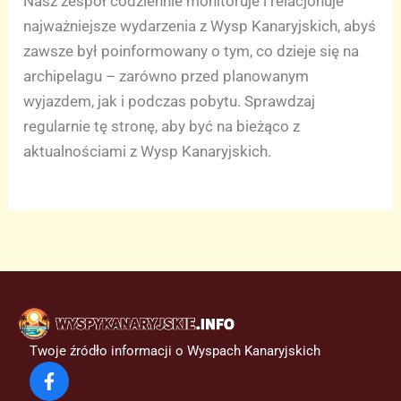
Nasz zespół codziennie monitoruje i relacjonuje
najważniejsze wydarzenia z Wysp Kanaryjskich, abyś
zawsze był poinformowany o tym, co dzieje się na
archipelagu – zarówno przed planowanym
wyjazdem, jak i podczas pobytu. Sprawdzaj
regularnie tę stronę, aby być na bieżąco z
aktualnościami z Wysp Kanaryjskich.
Twoje źródło informacji o Wyspach Kanaryjskich