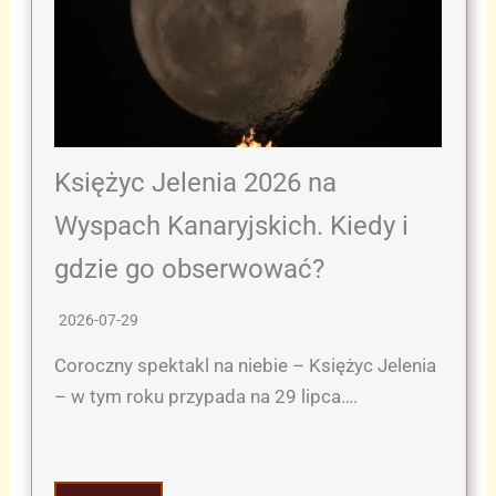
Księżyc Jelenia 2026 na
Wyspach Kanaryjskich. Kiedy i
gdzie go obserwować?
2026-07-29
Coroczny spektakl na niebie – Księżyc Jelenia
– w tym roku przypada na 29 lipca….