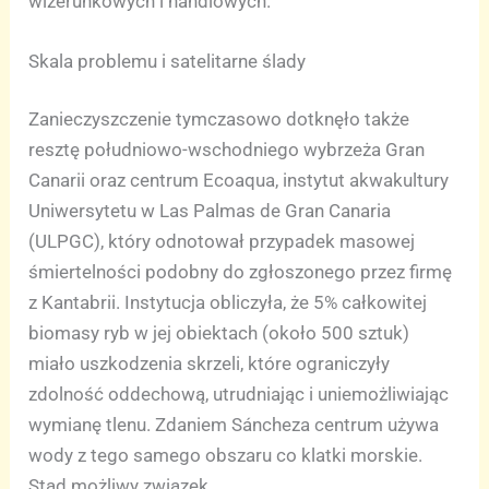
wizerunkowych i handlowych.
Skala problemu i satelitarne ślady
Zanieczyszczenie tymczasowo dotknęło także
resztę południowo-wschodniego wybrzeża Gran
Canarii oraz centrum Ecoaqua, instytut akwakultury
Uniwersytetu w Las Palmas de Gran Canaria
(ULPGC), który odnotował przypadek masowej
śmiertelności podobny do zgłoszonego przez firmę
z Kantabrii. Instytucja obliczyła, że 5% całkowitej
biomasy ryb w jej obiektach (około 500 sztuk)
miało uszkodzenia skrzeli, które ograniczyły
zdolność oddechową, utrudniając i uniemożliwiając
wymianę tlenu. Zdaniem Sáncheza centrum używa
wody z tego samego obszaru co klatki morskie.
Stąd możliwy związek.