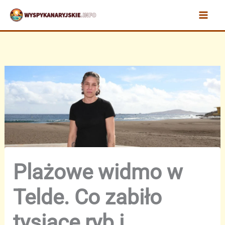
Przejdź
do
treści
Plażowe widmo w
Telde. Co zabiło
tysiące ryb i